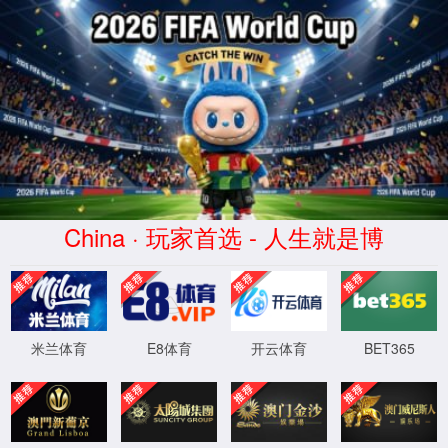
XML 地图
4
4