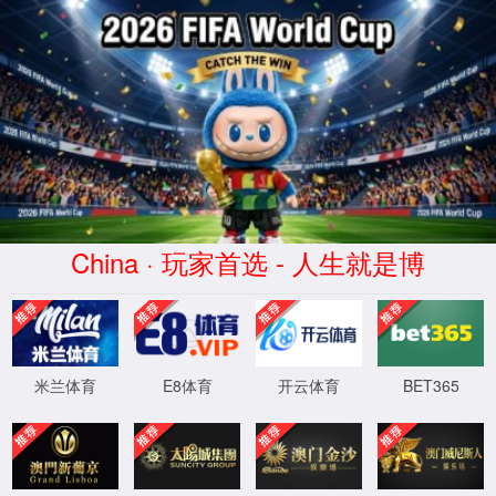
XML 地图
4
4