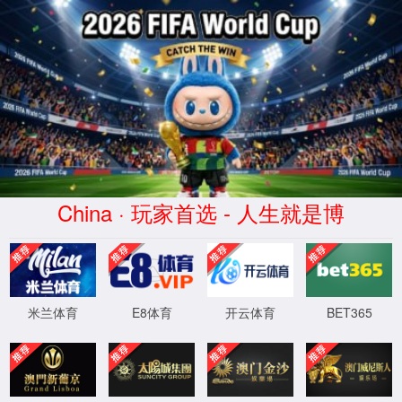
XML 地图
4
4