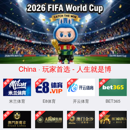
XML 地图
4
4