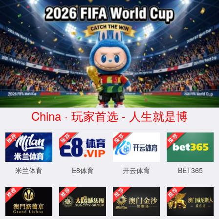
XML 地图
4
4