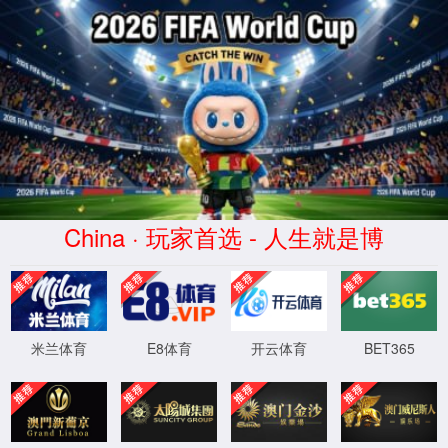
XML 地图
4
4