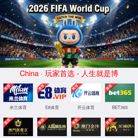
XML 地图
4
4