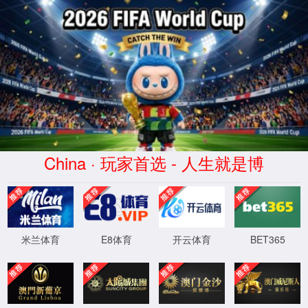
XML 地图
4
4