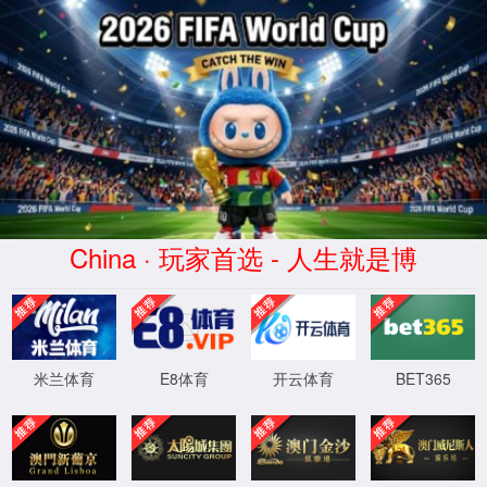
XML 地图
4
4