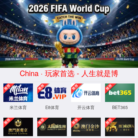
XML 地图
4
4