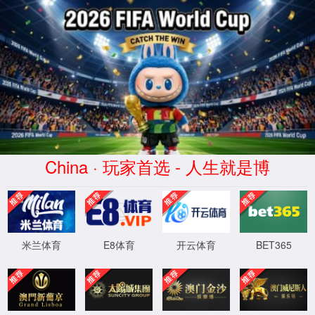
XML 地图
4
4