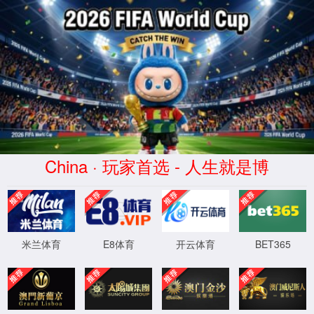
XML 地图
4
4